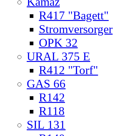
Kamaz
R417 "Bagett"
Stromversorger
OPK 32
URAL 375 E
R412 "Torf"
GAS 66
R142
R118
SIL 131