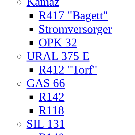
Kamaz
R417 "Bagett"
Stromversorger
OPK 32
URAL 375 E
R412 "Torf"
GAS 66
R142
R118
SIL 131