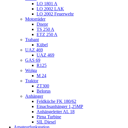
LO 1801 A
LO 2002 LAK
LO 2002 Feuerwehr
Motorräder
Dnepr
TS 250 A
ETZ 250 A
Trabant
Kübel
UAZ 469
UAZ 469
GAS 69
R125
Wolga
M 24
Traktor
ZT300
Belorus
Anhänger
Feldküche FK 180/62
Einachsanhänger 1,25MP
Anhängeleiter AL 18
Pirna Turbine
SIL Diesel
Amateurfunkstation