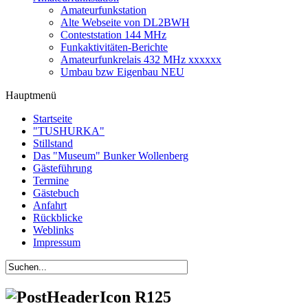
Amateurfunkstation
Alte Webseite von DL2BWH
Conteststation 144 MHz
Funkaktivitäten-Berichte
Amateurfunkrelais 432 MHz xxxxxx
Umbau bzw Eigenbau NEU
Hauptmenü
Startseite
"TUSHURKA"
Stillstand
Das "Museum" Bunker Wollenberg
Gästeführung
Termine
Gästebuch
Anfahrt
Rückblicke
Weblinks
Impressum
R125