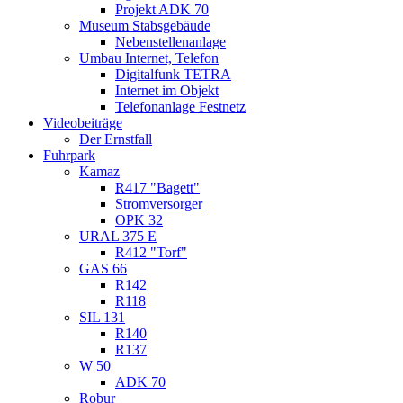
Projekt ADK 70
Museum Stabsgebäude
Nebenstellenanlage
Umbau Internet, Telefon
Digitalfunk TETRA
Internet im Objekt
Telefonanlage Festnetz
Videobeiträge
Der Ernstfall
Fuhrpark
Kamaz
R417 "Bagett"
Stromversorger
OPK 32
URAL 375 E
R412 "Torf"
GAS 66
R142
R118
SIL 131
R140
R137
W 50
ADK 70
Robur