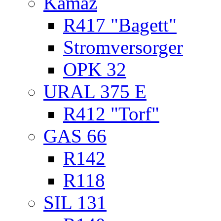
Kamaz
R417 "Bagett"
Stromversorger
OPK 32
URAL 375 E
R412 "Torf"
GAS 66
R142
R118
SIL 131