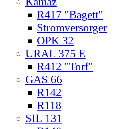
Kamaz
R417 "Bagett"
Stromversorger
OPK 32
URAL 375 E
R412 "Torf"
GAS 66
R142
R118
SIL 131